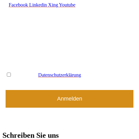
Facebook
Linkedin
Xing
Youtube
Newsletteranmeldung
Email Adresse*
Name
Ich habe die
Datenschutzerklärung
gelesen und akzeptiere
diese *
Schreiben Sie uns