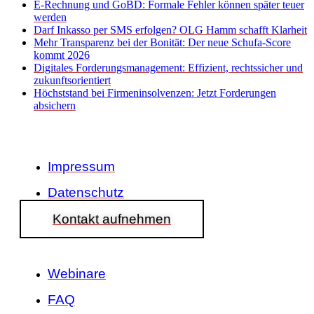
E-Rechnung und GoBD: Formale Fehler können später teuer
werden
Darf Inkasso per SMS erfolgen? OLG Hamm schafft Klarheit
Mehr Transparenz bei der Bonität: Der neue Schufa-Score
kommt 2026
Digitales Forderungsmanagement: Effizient, rechtssicher und
zukunftsorientiert
Höchststand bei Firmeninsolvenzen: Jetzt Forderungen
absichern
Impressum
Datenschutz
Kontakt aufnehmen
Webinare
FAQ